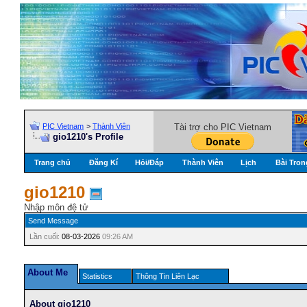
PIC Vietnam
>
Thành Viên
Tài trợ cho PIC Vietnam
gio1210's Profile
Trang chủ
Đăng Kí
Hỏi/Ðáp
Thành Viên
Lịch
Bài Tron
gio1210
Nhập môn đệ tử
Send Message
Lần cuối:
08-03-2026
09:26 AM
About Me
Statistics
Thông Tin Liên Lạc
About gio1210