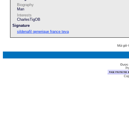
Biography
Man
Interests
CharlesTigOB
Signature
sildenafil generique france teva
Múi giờ 
Được 
Po
Cop