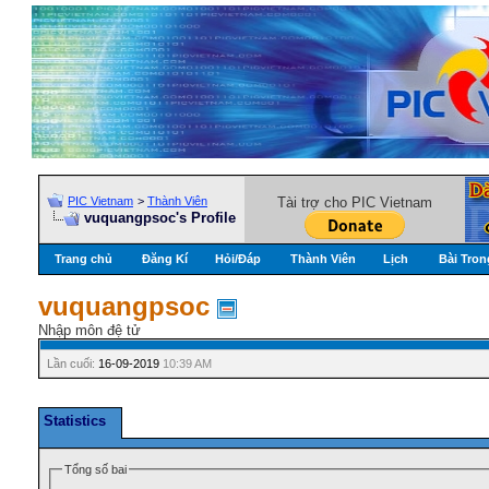
PIC Vietnam
>
Thành Viên
Tài trợ cho PIC Vietnam
vuquangpsoc's Profile
Trang chủ
Đăng Kí
Hỏi/Ðáp
Thành Viên
Lịch
Bài Tron
vuquangpsoc
Nhập môn đệ tử
Lần cuối:
16-09-2019
10:39 AM
Statistics
Tổng số bai