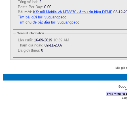
Tổng số bai:
2
Posts Per Day:
0.00
Bài mới:
Kết nối Mobile và MT8870 để thu tín hiệu DTMF
03-12-2
Tìm bài gửi bởi vuquangpsoc
Tìm chủ đề bắt đầu bởi vuquangpsoc
General Information
Lần cuối:
16-09-2019
10:39 AM
Tham gia ngày:
02-11-2007
Ðã giới thiệu:
0
Múi giờ 
Được 
Po
Cop