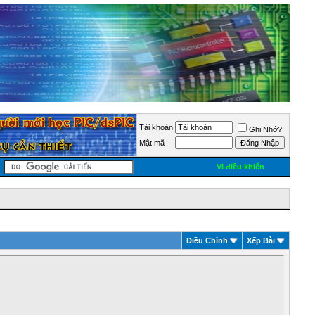
Tài khoản
Ghi Nhớ?
Mật mã
Vi điều khiển
Ðiều Chỉnh
Xếp Bài