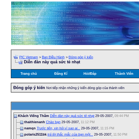
PIC Vietnam
>
Ban Điều Hành
>
Đóng góp ý kiến
Diễn đàn này quá sức tẻ nhạt
Trang chủ
Đăng Kí
Hỏi/Ðáp
Thành Viên
Đóng góp ý kiến
Nơi tiếp nhận những ý kiến đóng góp của thành viên
Khách Viếng Thăm
Diễn đàn này quá sức tẻ nhạt
29-05-2007,
09:44 PM
thaithienanh
Chào bạn
29-05-2007,
11:12 PM
namqn
Trước tiên, xin hỏi vì sao ai...
29-05-2007,
11:15 PM
polaris2511bk
trả lời thắc mắc của bạn một...
29-05-2007,
11:50 PM