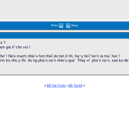
Prev
Next
hi ?
m gia ti' cho vui !
he' ! Ne'u muo'n nhie`u hon tha'i do tan ti`nh, ha~y bo? tie`n ra ma` hoc !
ie'm ko nhu y thi` du`ng pha`n na`n nhie`u qua'. Thay vi` pha`n na`n, sao ko de` 
«
Ðề Tài Trước
|
Ðề Tài Kế
»
02 AM