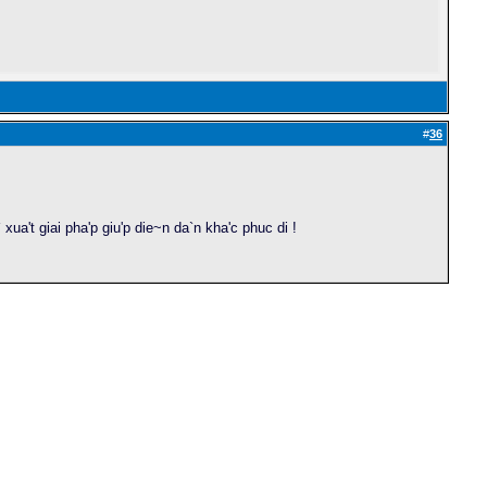
#
36
xua't giai pha'p giu'p die~n da`n kha'c phuc di !