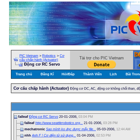
PIC Vietnam
>
Robotics
>
Cơ
Tài trợ cho PIC Vietnam
cấu chấp hành (Actuator)
Động cơ RC Servo
Trang chủ
Đăng Kí
Hỏi/Ðáp
Thành Viên
Lịch
Bài Tron
Cơ cấu chấp hành (Actuator)
Động cơ DC, AC, động cơ không chổi than, độ
falleaf
Động cơ RC Servo
20-01-2006,
03:04 PM
falleaf
http://www.seattlerobotics.org...
21-01-2006,
03:28 PM
mechatronic
Sao mình ko đọc được mấy file...
05-03-2006,
12:44 AM
nhh
Anh F ! Cơ điện tử sử dụng...
01-04-2006,
02:53 PM