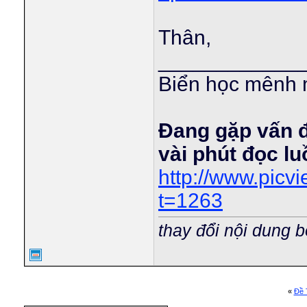
Thân,
____________
Biển học mênh 
Đang gặp vấn 
vài phút đọc l
http://www.pic
t=1263
thay đổi nội dung b
«
Ðề 