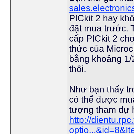
sales.electroni
PICkit 2 hay kh
đặt mua trước. T
cấp PICkit 2 cho
thức của Microch
bằng khoảng 1/
thôi.
Như bạn thấy tro
có thể được mua
tượng tham dự h
http://dientu.rp
optio...&id=8&I