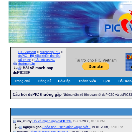
PIC Vietnam
>
Microchip PIC
>
dsPIC - Bộ điều khiển tín hiệu
số 16-bit
>
Câu hỏi dsPIC
Tài trợ cho PIC Vietnam
thường gặp
Hỏi về mạch nạp
dsPIC33F
Trang chủ
Đăng Kí
Hỏi/Ðáp
Thành Viên
Lịch
Bài Tron
Câu hỏi dsPIC thường gặp
Những vấn đề liên quan tới dsPIC30 và dsPIC3
vn_study
Hỏi về mạch nạp dsPIC33F
19-01-2008,
01:56 PM
nguyen.geo
Chào bạn. Theo mình được biết...
19-01-2008,
05:31 PM