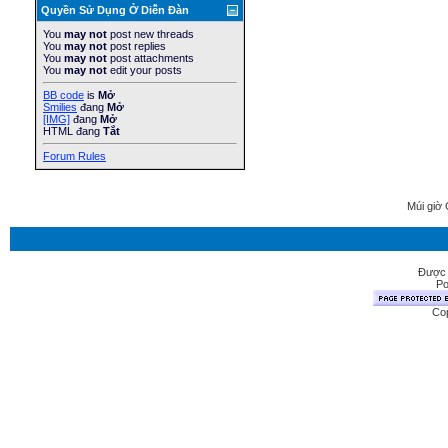
Quyền Sử Dụng Ở Diễn Ðàn
You
may not
post new threads
You
may not
post replies
You
may not
post attachments
You
may not
edit your posts
BB code
is
Mở
Smilies
đang
Mở
[IMG]
đang
Mở
HTML đang
Tắt
Forum Rules
Múi giờ 
Được 
Po
Cop