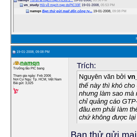
namqn
Tôi tin là mạch nạp PICkit 2...
19-01-2008,
05:36 PM
vn_study
Hỏi về mạch nạp dsPIC33F
19-01-2008,
05:53 PM
namqn
Bạn thử gửi mail đến công ty...
19-01-2008,
09:08 PM
19-01-2008, 09:08 PM
namqn
Trích:
Trưởng lão PIC bang
Nguyên văn bởi
vn
Tham gia ngày: Feb 2006
Nơi Cư Ngụ: Tp. HCM, Việt Nam
Bài gửi: 3,025
thế này thì khó ch
:
nhưng làm sao mà 
chỉ quảng cáo GTP
đâu.em phải làm t
chứ không được lại 
Bạn thử gửi mai