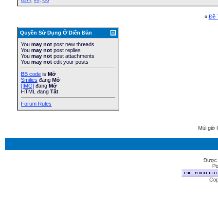
«
Ðề 
Quyền Sử Dụng Ở Diễn Ðàn
You
may not
post new threads
You
may not
post replies
You
may not
post attachments
You
may not
edit your posts
BB code
is
Mở
Smilies
đang
Mở
[IMG]
đang
Mở
HTML đang
Tắt
Forum Rules
Múi giờ 
Được 
Po
Cop