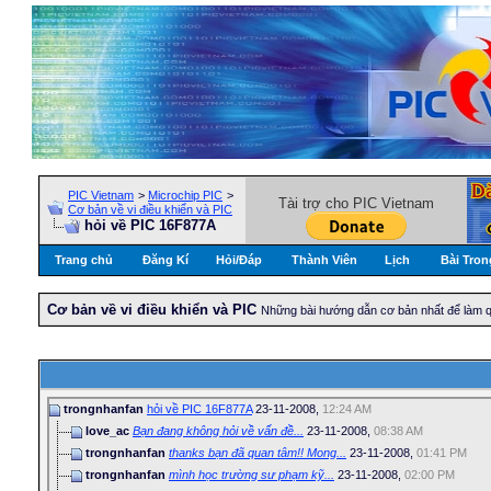
PIC Vietnam
>
Microchip PIC
>
Tài trợ cho PIC Vietnam
Cơ bản về vi điều khiển và PIC
hỏi về PIC 16F877A
Trang chủ
Đăng Kí
Hỏi/Ðáp
Thành Viên
Lịch
Bài Tron
Cơ bản về vi điều khiển và PIC
Những bài hướng dẫn cơ bản nhất để làm qu
trongnhanfan
hỏi về PIC 16F877A
23-11-2008,
12:24 AM
love_ac
Bạn đang không hỏi về vấn đề...
23-11-2008,
08:38 AM
trongnhanfan
thanks bạn đã quan tâm!! Mong...
23-11-2008,
01:41 PM
trongnhanfan
mình học trường sư phạm kỹ...
23-11-2008,
02:00 PM