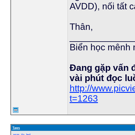
AVDD), nối tất 
Thân,
____________
Biển học mênh 
Đang gặp vấn 
vài phút đọc l
http://www.pic
t=1263
Tags
asm
,
i/o
,
led