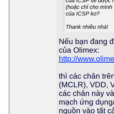
của ICSP sẽ được n
(hoặc chỉ cho mình
của ICSP ko?
Thank nhiều nhá!
Nếu bạn đang đ
của Olimex:
http://www.olim
thì các chân tr
(MCLR), VDD, V
các chân này và
mạch ứng dụng/m
nguồn vào tất c