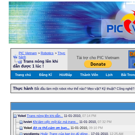
PIC Vietnam
>
Robotics
>
Thực
hành
Tài trợ cho PIC Vietnam
Trans nóng lên khi
dẫn được 1 lúc !
Trang chủ
Đăng Kí
Hỏi/Ðáp
Thành Viên
Lịch
Bài Tron
Thực hành
Bắt đầu làm một robot như thế nào? Mẹo vặt? Kỹ thuật? Công nghệ?...
Yokel
Trans nóng lên khi dẫn...
11-01-2010,
07:14 PM
lvviet
Khi làm việc một lúc mà trans...
11-01-2010,
07:32 PM
Yokel
Ah ra thế.cảm ơn bạn...
11-01-2010,
09:10 PM
vocdientu
Hoặc Trans của bạn ko đủ dòng...
17-01-2010,
12:25 AM