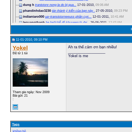
dung h
tranistore nong la do bị qua...
17-01-2010,
09:06 AM
phandinhdao3230
tán thành ý kiến của bạn này .
27-05-2010,
09:23 PM
indiantaro000
ua~transistorneeuss phân cực...
12-01-2011,
10:41 AM
lequangthanh
he he!!chế độ khuyeesch đại...
26-06-2011,
12:43 AM
knownext
các bạn mình hỏi cái này !...
20-04-2012,
06:54 PM
knownext
chào các bạn. thật sự nói ra...
25-04-2012,
11:43 AM
11-01-2010, 09:10 PM
knownext
Hic.co ban nao biet giup minh...
21-04-2012,
09:34 PM
knownext
help me anh em ơi. hichic
26-04-2012,
05:42 PM
Yokel
Ah ra thế.cảm ơn bạn nhiều!
__________________
Đệ tử 1 túi
Yokel is me
Tham gia ngày: Nov 2009
Bài gửi: 21
:
Tags
không bỏ