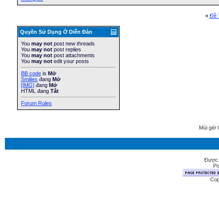
«
Ðề 
Quyền Sử Dụng Ở Diễn Ðàn
You
may not
post new threads
You
may not
post replies
You
may not
post attachments
You
may not
edit your posts
BB code
is
Mở
Smilies
đang
Mở
[IMG]
đang
Mở
HTML đang
Tắt
Forum Rules
Múi giờ 
Được 
Po
Cop