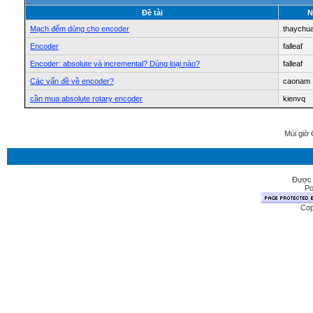
Ðề tài
N
Mạch đếm dùng cho encoder
thaychu
Encoder
falleaf
Encoder: absolute và incremental? Dùng loại nào?
falleaf
Các vấn đề về encoder?
caonam
cần mua absolute rotary encoder
kienvq
Múi giờ 
Được 
Po
Cop