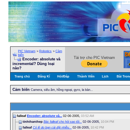
PIC Vietnam
>
Robotics
>
Cảm
biến
Tài trợ cho PIC Vietnam
Encoder: absolute và
incremental? Dùng loại
nào?
Trang chủ
Đăng Kí
Hỏi/Ðáp
Thành Viên
Lịch
Bài Tron
Cảm biến
Camera, siêu âm, hồng ngoại, gyro, la bàn...
falleaf
Encoder: absolute và...
02-06-2005,
03:52 AM
tinhthanthep
Bác falleaf cho hỏi sao tôi...
02-06-2005,
10:04 PM
falleaf
Có lẽ do bạn cài đặt nhiều...
02-06-2005,
10:42 PM